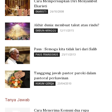
Cara Mempersiapkan Diri Menyambut
Ekaristi
26/10/2008
EKARISTI
Akhir dunia: membuat takut atau rindu?
12/11/2015
EMBUN-MINGGU
Paus : Semoga kita tidak lari dari Salib
25/11/2013
PAUS FRANSISKUS
Tanggung jawab pastor paroki dalam
pastoral perkawinan
23/04/2010
HUKUM GEREJA
Tanya Jawab
Cara Menerima Komuni dua rupa