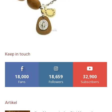
Keep in touch
18,000
18,659
32,900
Fans
Followers
Subscribers
Artikel