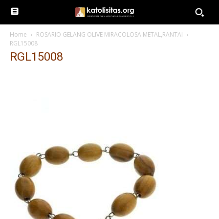
Home
ROSARIO GELANG OLIVE MIRACOLOSA METAL,RANTAI
RGL15008
RGL15008