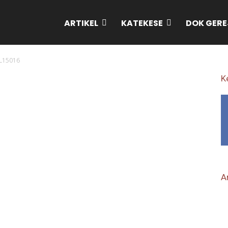
ARTIKEL
KATEKESE
DOK GERE
L15016
K
Ar