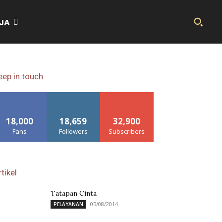
JA
eep in touch
18,000
18,659
32,900
Fans
Followers
Subscribers
tikel
Tatapan Cinta
05/08/2014
PELAYANAN