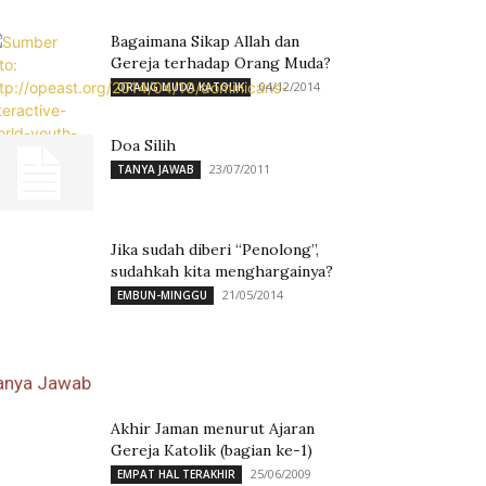
Bagaimana Sikap Allah dan
Gereja terhadap Orang Muda?
04/12/2014
ORANG MUDA KATOLIK
Doa Silih
23/07/2011
TANYA JAWAB
Jika sudah diberi “Penolong”,
sudahkah kita menghargainya?
21/05/2014
EMBUN-MINGGU
anya Jawab
Akhir Jaman menurut Ajaran
Gereja Katolik (bagian ke-1)
25/06/2009
EMPAT HAL TERAKHIR