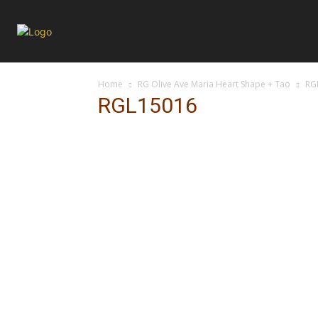
Home
RG Olive Ave Maria Heart Shape + Tao
RG
RGL15016