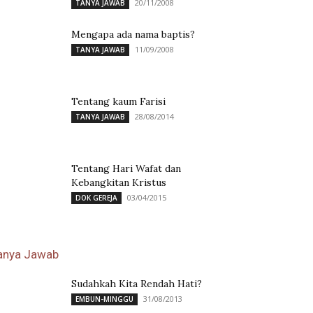
20/11/2008
TANYA JAWAB
Mengapa ada nama baptis?
11/09/2008
TANYA JAWAB
Tentang kaum Farisi
28/08/2014
TANYA JAWAB
Tentang Hari Wafat dan
Kebangkitan Kristus
03/04/2015
DOK GEREJA
anya Jawab
Sudahkah Kita Rendah Hati?
31/08/2013
EMBUN-MINGGU