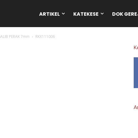
ARTIKEL
KATEKESE
DOK GERE
ALIB PERAK 7mm
RKX111006
K
Ar