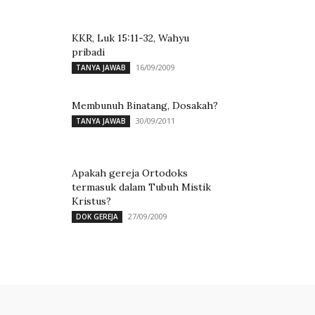
KKR, Luk 15:11-32, Wahyu
pribadi
16/09/2009
TANYA JAWAB
Membunuh Binatang, Dosakah?
30/09/2011
TANYA JAWAB
Apakah gereja Ortodoks
termasuk dalam Tubuh Mistik
Kristus?
27/09/2009
DOK GEREJA