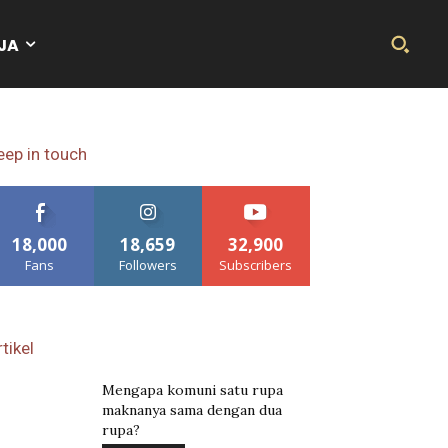
JA
eep in touch
18,000
18,659
32,900
Fans
Followers
Subscribers
tikel
Mengapa komuni satu rupa
maknanya sama dengan dua
rupa?