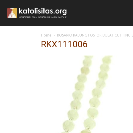
Home
ROSARIO KALUNG FOSFOR BULAT CUTHING S
RKX111006