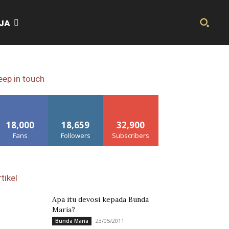
JA
eep in touch
18,000
18,659
32,900
Fans
Followers
Subscribers
tikel
Apa itu devosi kepada Bunda
Maria?
23/05/2011
Bunda Maria