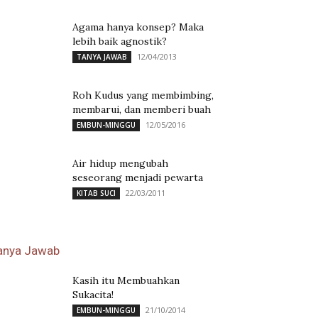
Agama hanya konsep? Maka
lebih baik agnostik?
12/04/2013
TANYA JAWAB
Roh Kudus yang membimbing,
membarui, dan memberi buah
12/05/2016
EMBUN-MINGGU
Air hidup mengubah
seseorang menjadi pewarta
22/03/2011
KITAB SUCI
anya Jawab
Kasih itu Membuahkan
Sukacita!
21/10/2014
EMBUN-MINGGU