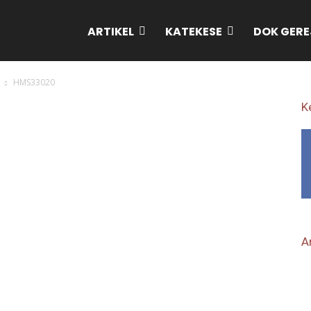
ARTIKEL
KATEKESE
DOK GERE
HMS33020
K
Ar