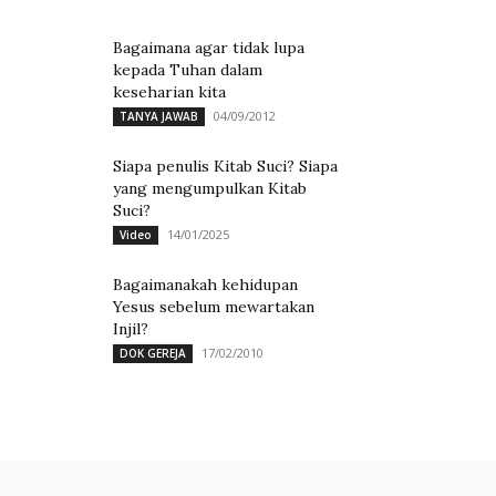
Bagaimana agar tidak lupa
kepada Tuhan dalam
keseharian kita
04/09/2012
TANYA JAWAB
Siapa penulis Kitab Suci? Siapa
yang mengumpulkan Kitab
Suci?
14/01/2025
Video
Bagaimanakah kehidupan
Yesus sebelum mewartakan
Injil?
17/02/2010
DOK GEREJA