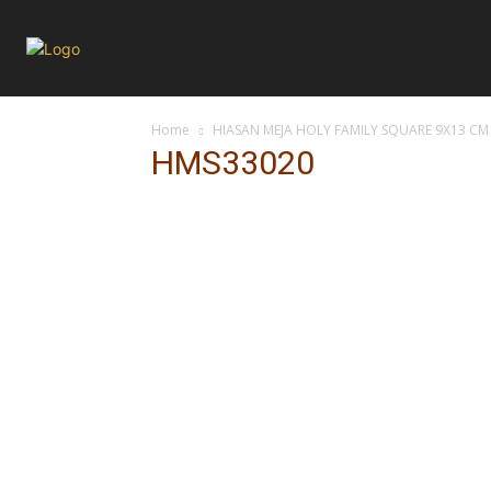
Home
HIASAN MEJA HOLY FAMILY SQUARE 9X13 CM
HMS33020