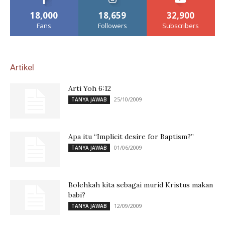
18,000
18,659
32,900
Fans
Followers
Subscribers
Artikel
Arti Yoh 6:12
25/10/2009
TANYA JAWAB
Apa itu “Implicit desire for Baptism?”
01/06/2009
TANYA JAWAB
Bolehkah kita sebagai murid Kristus makan
babi?
12/09/2009
TANYA JAWAB