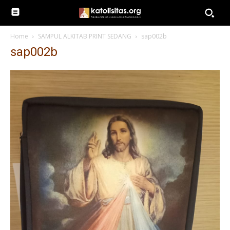
Home
SAMPUL ALKITAB PRINT SEDANG
sap002b
sap002b