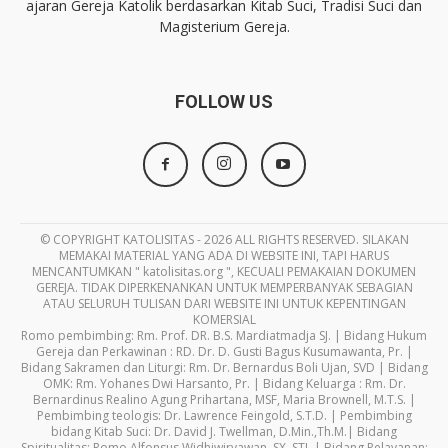
ajaran Gereja Katolik berdasarkan Kitab Suci, Tradisi Suci dan
Magisterium Gereja.
FOLLOW US
© COPYRIGHT KATOLISITAS - 2026 ALL RIGHTS RESERVED. SILAKAN
MEMAKAI MATERIAL YANG ADA DI WEBSITE INI, TAPI HARUS
MENCANTUMKAN " katolisitas.org ", KECUALI PEMAKAIAN DOKUMEN
GEREJA. TIDAK DIPERKENANKAN UNTUK MEMPERBANYAK SEBAGIAN
ATAU SELURUH TULISAN DARI WEBSITE INI UNTUK KEPENTINGAN
KOMERSIAL
Romo pembimbing: Rm. Prof. DR. B.S. Mardiatmadja SJ. | Bidang Hukum
Gereja dan Perkawinan : RD. Dr. D. Gusti Bagus Kusumawanta, Pr. |
Bidang Sakramen dan Liturgi: Rm. Dr. Bernardus Boli Ujan, SVD | Bidang
OMK: Rm. Yohanes Dwi Harsanto, Pr. | Bidang Keluarga : Rm. Dr.
Bernardinus Realino Agung Prihartana, MSF, Maria Brownell, M.T.S. |
Pembimbing teologis: Dr. Lawrence Feingold, S.T.D. | Pembimbing
bidang Kitab Suci: Dr. David J. Twellman, D.Min.,Th.M.| Bidang
Spiritualitas: Romo Alfonsus Widhiwiryawan, SX. STL | Bidang Pelayanan: