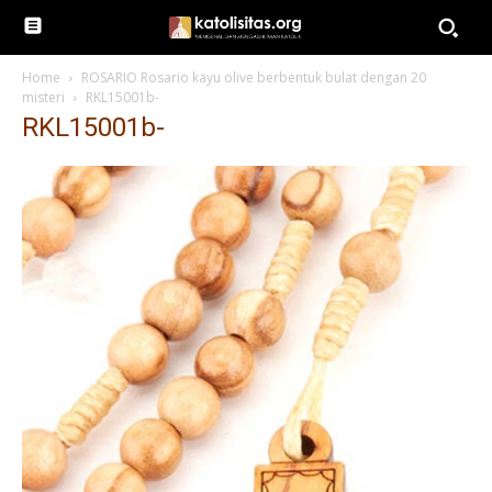
Home
ROSARIO Rosario kayu olive berbentuk bulat dengan 20
misteri
RKL15001b-
RKL15001b-