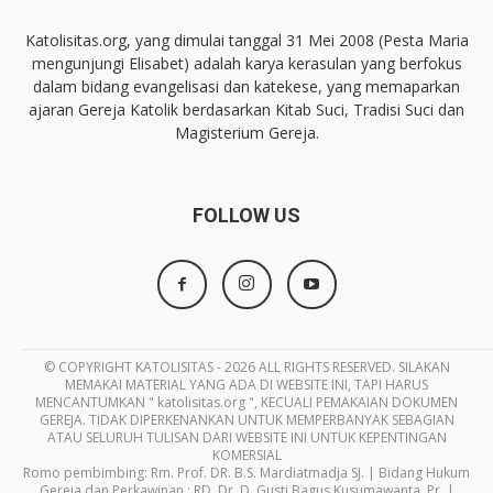
Katolisitas.org, yang dimulai tanggal 31 Mei 2008 (Pesta Maria
mengunjungi Elisabet) adalah karya kerasulan yang berfokus
dalam bidang evangelisasi dan katekese, yang memaparkan
ajaran Gereja Katolik berdasarkan Kitab Suci, Tradisi Suci dan
Magisterium Gereja.
FOLLOW US
© COPYRIGHT KATOLISITAS - 2026 ALL RIGHTS RESERVED. SILAKAN
MEMAKAI MATERIAL YANG ADA DI WEBSITE INI, TAPI HARUS
MENCANTUMKAN " katolisitas.org ", KECUALI PEMAKAIAN DOKUMEN
GEREJA. TIDAK DIPERKENANKAN UNTUK MEMPERBANYAK SEBAGIAN
ATAU SELURUH TULISAN DARI WEBSITE INI UNTUK KEPENTINGAN
KOMERSIAL
Romo pembimbing: Rm. Prof. DR. B.S. Mardiatmadja SJ. | Bidang Hukum
Gereja dan Perkawinan : RD. Dr. D. Gusti Bagus Kusumawanta, Pr. |