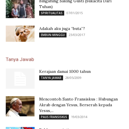
Bingahing Saking Gusti (Sukacita Dari
Tuhan)
07/01/2015
SPIRITUALITAS
Adakah aku juga “buta”?
23/03/2017
EMBUN-MINGGU
Tanya Jawab
Kerajaan damai 1000 tahun
28/05/2009
TANYA JAWAB
Mencontoh Santo Fransiskus : Hubungan
Akrab dengan Yesus, Berserah kepada
Yesus,...
19/03/2014
PAUS FRANSISKUS