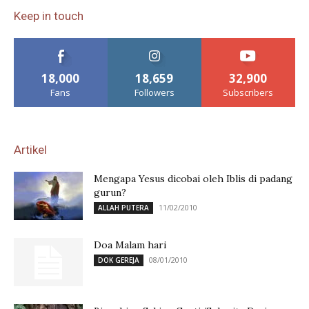
Keep in touch
18,000
18,659
32,900
Fans
Followers
Subscribers
Artikel
Mengapa Yesus dicobai oleh Iblis di padang
gurun?
11/02/2010
ALLAH PUTERA
Doa Malam hari
08/01/2010
DOK GEREJA