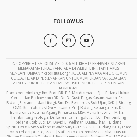
FOLLOW US
© COPYRIGHT KATOLISITAS - 2026 ALL RIGHTS RESERVED. SILAKAN
MEMAKAI MATERIAL YANG ADA DI WEBSITE INI, TAPI HARUS
MENCANTUMKAN " katolisitas.org ", KECUALI PEMAKAIAN DOKUMEN
GEREJA. TIDAK DIPERKENANKAN UNTUK MEMPERBANYAK SEBAGIAN
ATAU SELURUH TULISAN DARI WEBSITE INI UNTUK KEPENTINGAN
KOMERSIAL
Romo pembimbing: Rm. Prof. DR. B.S. Mardiatmadja SJ. | Bidang Hukum
Gereja dan Perkawinan : RD. Dr. D. Gusti Bagus Kusumawanta, Pr. |
Bidang Sakramen dan Liturgi: Rm. Dr. Bernardus Boli Ujan, SVD | Bidang
OMK: Rm. Yohanes Dwi Harsanto, Pr. | Bidang Keluarga : Rm. Dr.
Bernardinus Realino Agung Prihartana, MSF, Maria Brownell, M.T.S. |
Pembimbing teologis: Dr. Lawrence Feingold, S.T.D. | Pembimbing
bidang Kitab Suci: Dr. David J. Twellman, D.Min.,Th.M.| Bidang
Spiritualitas: Romo Alfonsus Widhiwiryawan, SX. STL | Bidang Pelayanan:
Romo Felix Supranto, SS.CC |Staf Tetap dan Penulis: Caecilia Triastuti |
Bidang Sistematik Teologi & Penanggung jawab: Stefanus Tay, M.T.S dan