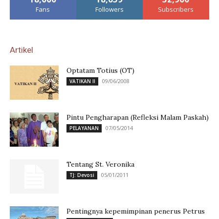
Fans
Followers
Subscribers
Artikel
Optatam Totius (OT)
09/06/2008
VATIKAN II
Pintu Pengharapan (Refleksi Malam Paskah)
07/05/2014
PELAYANAN
Tentang St. Veronika
05/01/2011
TJ: Devosi
Pentingnya kepemimpinan penerus Petrus