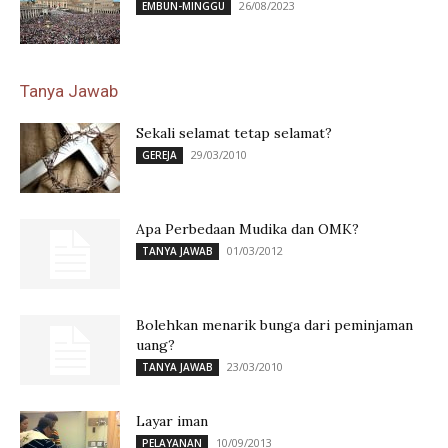
26/08/2023
EMBUN-MINGGU
Tanya Jawab
Sekali selamat tetap selamat?
29/03/2010
GEREJA
Apa Perbedaan Mudika dan OMK?
01/03/2012
TANYA JAWAB
Bolehkan menarik bunga dari peminjaman
uang?
23/03/2010
TANYA JAWAB
Layar iman
10/09/2013
PELAYANAN