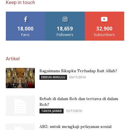
Keep in touch
18,000
18,659
32,900
Fans
Followers
Subscribers
Artikel
Bagaimana Sikapku Terhadap Bait Allah?
06/11/2014
EMBUN-MINGGU
Rebah di dalam Roh dan tertawa di dalam
Roh?
12/11/2010
TANYA JAWAB
ASG: untuk mengkaji pelayanan sosial