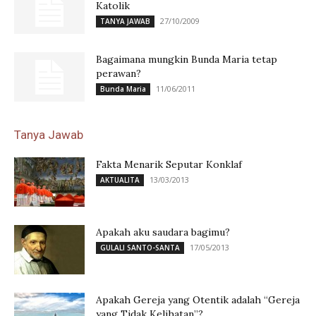
Katolik
27/10/2009
TANYA JAWAB
Bagaimana mungkin Bunda Maria tetap
perawan?
11/06/2011
Bunda Maria
Tanya Jawab
Fakta Menarik Seputar Konklaf
13/03/2013
AKTUALITA
Apakah aku saudara bagimu?
17/05/2013
GULALI SANTO-SANTA
Apakah Gereja yang Otentik adalah “Gereja
yang Tidak Kelihatan”?