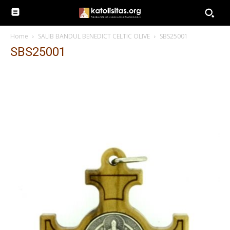
Home
SALIB BANDUL BENEDICT CELTIC OLIVE
SBS25001
SBS25001