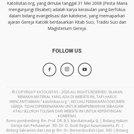
Katolisitas.org, yang dimulai tanggal 31 Mei 2008 (Pesta Maria
mengunjungi Elisabet) adalah karya kerasulan yang berfokus
dalam bidang evangelisasi dan katekese, yang memaparkan
ajaran Gereja Katolik berdasarkan Kitab Suci, Tradisi Suci dan
Magisterium Gereja.
FOLLOW US
© COPYRIGHT KATOLISITAS - 2026 ALL RIGHTS RESERVED. SILAKAN
MEMAKAI MATERIAL YANG ADA DI WEBSITE INI, TAPI HARUS
MENCANTUMKAN " katolisitas.org ", KECUALI PEMAKAIAN DOKUMEN
GEREJA. TIDAK DIPERKENANKAN UNTUK MEMPERBANYAK SEBAGIAN
ATAU SELURUH TULISAN DARI WEBSITE INI UNTUK KEPENTINGAN
KOMERSIAL
Romo pembimbing: Rm. Prof. DR. B.S. Mardiatmadja SJ. | Bidang Hukum
Gereja dan Perkawinan : RD. Dr. D. Gusti Bagus Kusumawanta, Pr. |
Bidang Sakramen dan Liturgi: Rm. Dr. Bernardus Boli Ujan, SVD | Bidang