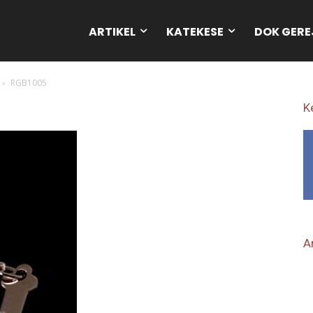
ARTIKEL
KATEKESE
DOK GERE
RGB1005
K
Ar