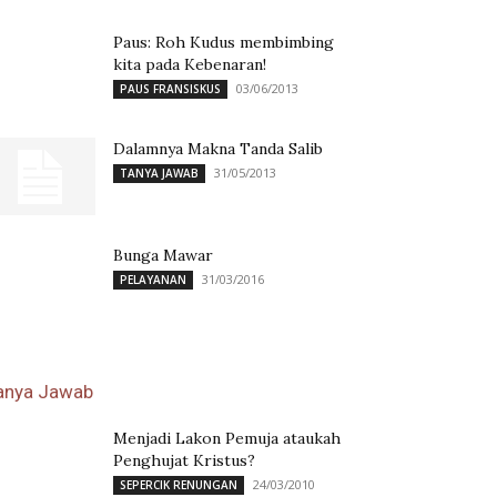
Paus: Roh Kudus membimbing
kita pada Kebenaran!
03/06/2013
PAUS FRANSISKUS
Dalamnya Makna Tanda Salib
31/05/2013
TANYA JAWAB
Bunga Mawar
31/03/2016
PELAYANAN
anya Jawab
Menjadi Lakon Pemuja ataukah
Penghujat Kristus?
24/03/2010
SEPERCIK RENUNGAN