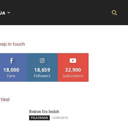
JA
eep in touch
18,000
18,659
32,900
Fans
Followers
Subscribers
tikel
Rukun Itu Indah
12/08/2013
PELAYANAN