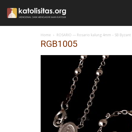
Home
ROSARIO — Rosario kalung 4mm – SB Byzant
RGB1005