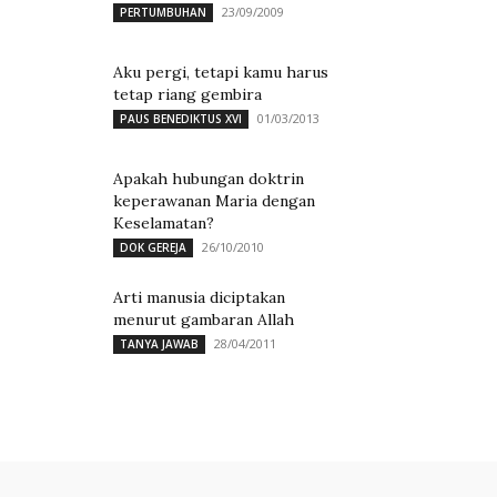
23/09/2009
PERTUMBUHAN
Aku pergi, tetapi kamu harus
tetap riang gembira
01/03/2013
PAUS BENEDIKTUS XVI
Apakah hubungan doktrin
keperawanan Maria dengan
Keselamatan?
26/10/2010
DOK GEREJA
Arti manusia diciptakan
menurut gambaran Allah
28/04/2011
TANYA JAWAB