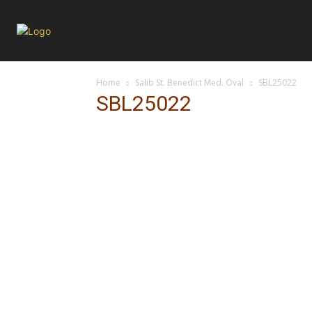
Home
Salib St. Benedict Med. Oval
SBL25022
SBL25022