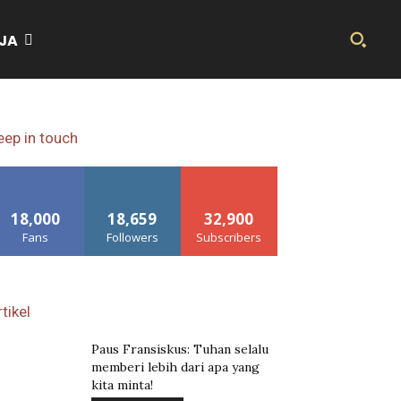
JA
eep in touch
18,000
18,659
32,900
Fans
Followers
Subscribers
tikel
Paus Fransiskus: Tuhan selalu
memberi lebih dari apa yang
kita minta!