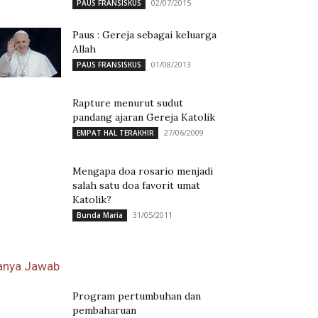
02/07/2015
PAUS FRANSISKUS
Paus : Gereja sebagai keluarga
Allah
01/08/2013
PAUS FRANSISKUS
Rapture menurut sudut
pandang ajaran Gereja Katolik
27/06/2009
EMPAT HAL TERAKHIR
Mengapa doa rosario menjadi
salah satu doa favorit umat
Katolik?
31/05/2011
Bunda Maria
anya Jawab
Program pertumbuhan dan
pembaharuan