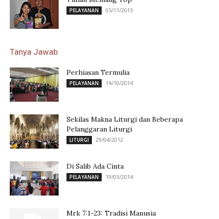
05/11/2013
PELAYANAN
Tanya Jawab
Perhiasan Termulia
14/10/2014
PELAYANAN
Sekilas Makna Liturgi dan Beberapa
Pelanggaran Liturgi
29/04/2012
LITURGI
Di Salib Ada Cinta
19/03/2014
PELAYANAN
Mrk 7:1-23: Tradisi Manusia