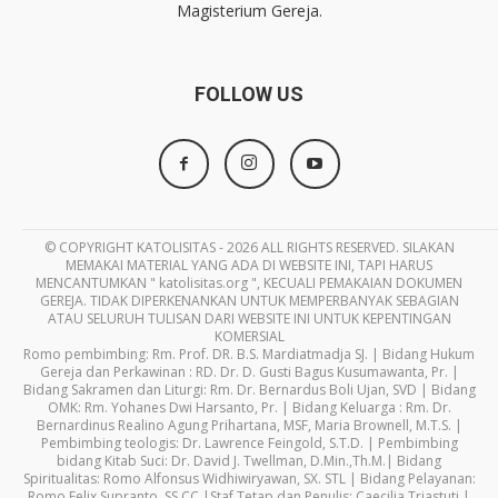
Magisterium Gereja.
FOLLOW US
© COPYRIGHT KATOLISITAS - 2026 ALL RIGHTS RESERVED. SILAKAN
MEMAKAI MATERIAL YANG ADA DI WEBSITE INI, TAPI HARUS
MENCANTUMKAN " katolisitas.org ", KECUALI PEMAKAIAN DOKUMEN
GEREJA. TIDAK DIPERKENANKAN UNTUK MEMPERBANYAK SEBAGIAN
ATAU SELURUH TULISAN DARI WEBSITE INI UNTUK KEPENTINGAN
KOMERSIAL
Romo pembimbing: Rm. Prof. DR. B.S. Mardiatmadja SJ. | Bidang Hukum
Gereja dan Perkawinan : RD. Dr. D. Gusti Bagus Kusumawanta, Pr. |
Bidang Sakramen dan Liturgi: Rm. Dr. Bernardus Boli Ujan, SVD | Bidang
OMK: Rm. Yohanes Dwi Harsanto, Pr. | Bidang Keluarga : Rm. Dr.
Bernardinus Realino Agung Prihartana, MSF, Maria Brownell, M.T.S. |
Pembimbing teologis: Dr. Lawrence Feingold, S.T.D. | Pembimbing
bidang Kitab Suci: Dr. David J. Twellman, D.Min.,Th.M.| Bidang
Spiritualitas: Romo Alfonsus Widhiwiryawan, SX. STL | Bidang Pelayanan:
Romo Felix Supranto, SS.CC |Staf Tetap dan Penulis: Caecilia Triastuti |