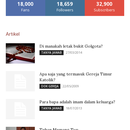
18,000
18,659
32,900
Fans
Followers
Subscribers
Artikel
Di manakah letak bukit Golgota?
27/03/2014
TANYA JAWAB
Apa saja yang termasuk Gereja Timur
Katolik?
22/05/2009
DOK GEREJA
Para bapa adalah imam dalam keluarga?
18/07/2013
TANYA JAWAB
Tuhan Memang Top