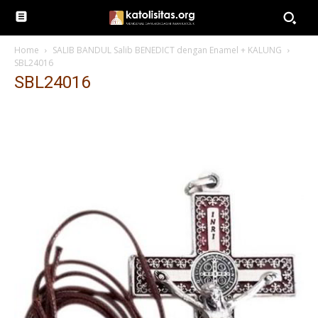
Home
SALIB BANDUL Salib BENEDICT dengan Enamel + KALUNG
SBL24016
SBL24016