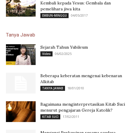
Kembali kepada Yesus: Gembala dan
pemelihara jiwa kita
04/05/2017
EMBUN-MINGGU
Tanya Jawab
Sejarah Tahun Yubileum
06/02/2025
Video
Beberapa keberatan mengenai kebenaran
Alkitab
18/01/2010
TANYA JAWAB
Bagaimana menginterpretasikan Kitab Suci
menurut pengajaran Gereja Katolik?
17/02/2011
KITAB SUCI
Mengenai Perkawinan sesama saudara