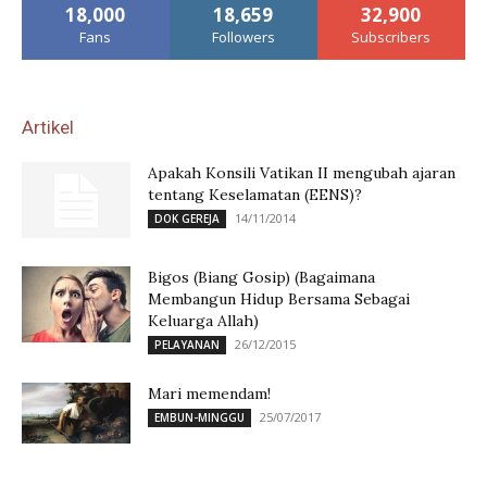
18,000
18,659
32,900
Fans
Followers
Subscribers
Artikel
Apakah Konsili Vatikan II mengubah ajaran
tentang Keselamatan (EENS)?
14/11/2014
DOK GEREJA
Bigos (Biang Gosip) (Bagaimana
Membangun Hidup Bersama Sebagai
Keluarga Allah)
26/12/2015
PELAYANAN
Mari memendam!
25/07/2017
EMBUN-MINGGU