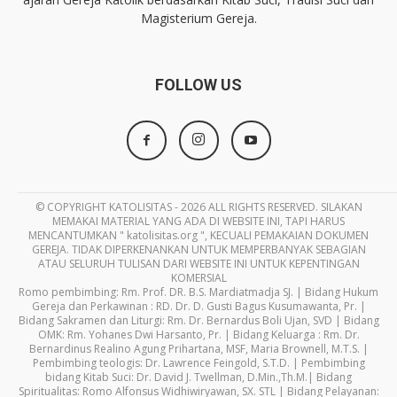
Magisterium Gereja.
FOLLOW US
© COPYRIGHT KATOLISITAS - 2026 ALL RIGHTS RESERVED. SILAKAN
MEMAKAI MATERIAL YANG ADA DI WEBSITE INI, TAPI HARUS
MENCANTUMKAN " katolisitas.org ", KECUALI PEMAKAIAN DOKUMEN
GEREJA. TIDAK DIPERKENANKAN UNTUK MEMPERBANYAK SEBAGIAN
ATAU SELURUH TULISAN DARI WEBSITE INI UNTUK KEPENTINGAN
KOMERSIAL
Romo pembimbing: Rm. Prof. DR. B.S. Mardiatmadja SJ. | Bidang Hukum
Gereja dan Perkawinan : RD. Dr. D. Gusti Bagus Kusumawanta, Pr. |
Bidang Sakramen dan Liturgi: Rm. Dr. Bernardus Boli Ujan, SVD | Bidang
OMK: Rm. Yohanes Dwi Harsanto, Pr. | Bidang Keluarga : Rm. Dr.
Bernardinus Realino Agung Prihartana, MSF, Maria Brownell, M.T.S. |
Pembimbing teologis: Dr. Lawrence Feingold, S.T.D. | Pembimbing
bidang Kitab Suci: Dr. David J. Twellman, D.Min.,Th.M.| Bidang
Spiritualitas: Romo Alfonsus Widhiwiryawan, SX. STL | Bidang Pelayanan: