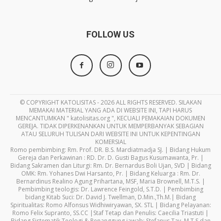
FOLLOW US
© COPYRIGHT KATOLISITAS - 2026 ALL RIGHTS RESERVED. SILAKAN
MEMAKAI MATERIAL YANG ADA DI WEBSITE INI, TAPI HARUS
MENCANTUMKAN " katolisitas.org ", KECUALI PEMAKAIAN DOKUMEN
GEREJA. TIDAK DIPERKENANKAN UNTUK MEMPERBANYAK SEBAGIAN
ATAU SELURUH TULISAN DARI WEBSITE INI UNTUK KEPENTINGAN
KOMERSIAL
Romo pembimbing: Rm. Prof. DR. B.S. Mardiatmadja SJ. | Bidang Hukum
Gereja dan Perkawinan : RD. Dr. D. Gusti Bagus Kusumawanta, Pr. |
Bidang Sakramen dan Liturgi: Rm. Dr. Bernardus Boli Ujan, SVD | Bidang
OMK: Rm. Yohanes Dwi Harsanto, Pr. | Bidang Keluarga : Rm. Dr.
Bernardinus Realino Agung Prihartana, MSF, Maria Brownell, M.T.S. |
Pembimbing teologis: Dr. Lawrence Feingold, S.T.D. | Pembimbing
bidang Kitab Suci: Dr. David J. Twellman, D.Min.,Th.M.| Bidang
Spiritualitas: Romo Alfonsus Widhiwiryawan, SX. STL | Bidang Pelayanan:
Romo Felix Supranto, SS.CC |Staf Tetap dan Penulis: Caecilia Triastuti |
Bidang Sistematik Teologi & Penanggung jawab: Stefanus Tay, M.T.S dan