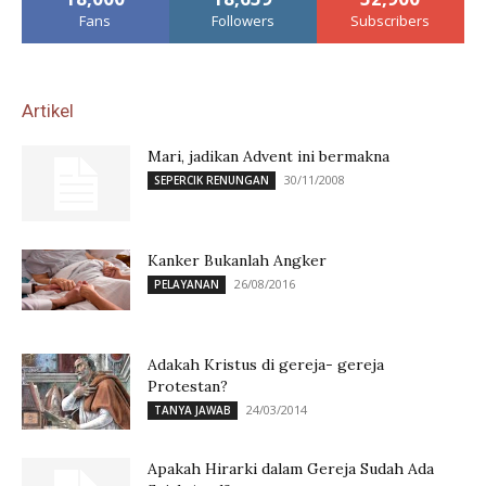
Fans
Followers
Subscribers
Artikel
Mari, jadikan Advent ini bermakna
30/11/2008
SEPERCIK RENUNGAN
Kanker Bukanlah Angker
26/08/2016
PELAYANAN
Adakah Kristus di gereja- gereja
Protestan?
24/03/2014
TANYA JAWAB
Apakah Hirarki dalam Gereja Sudah Ada