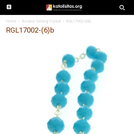
Home
Rosario Gelang Crystal
RGL17002-(6)b
RGL17002-(6)b