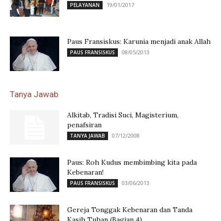
19/01/2017
PELAYANAN
Paus Fransiskus: Karunia menjadi anak Allah
08/05/2013
PAUS FRANSISKUS
Tanya Jawab
Alkitab, Tradisi Suci, Magisterium,
penafsiran
07/12/2008
TANYA JAWAB
Paus: Roh Kudus membimbing kita pada
Kebenaran!
03/06/2013
PAUS FRANSISKUS
Gereja Tonggak Kebenaran dan Tanda
Kasih Tuhan (Bagian 4)