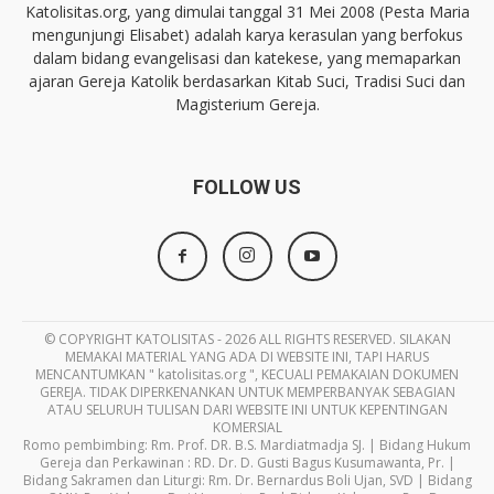
Katolisitas.org, yang dimulai tanggal 31 Mei 2008 (Pesta Maria
mengunjungi Elisabet) adalah karya kerasulan yang berfokus
dalam bidang evangelisasi dan katekese, yang memaparkan
ajaran Gereja Katolik berdasarkan Kitab Suci, Tradisi Suci dan
Magisterium Gereja.
FOLLOW US
© COPYRIGHT KATOLISITAS - 2026 ALL RIGHTS RESERVED. SILAKAN
MEMAKAI MATERIAL YANG ADA DI WEBSITE INI, TAPI HARUS
MENCANTUMKAN " katolisitas.org ", KECUALI PEMAKAIAN DOKUMEN
GEREJA. TIDAK DIPERKENANKAN UNTUK MEMPERBANYAK SEBAGIAN
ATAU SELURUH TULISAN DARI WEBSITE INI UNTUK KEPENTINGAN
KOMERSIAL
Romo pembimbing: Rm. Prof. DR. B.S. Mardiatmadja SJ. | Bidang Hukum
Gereja dan Perkawinan : RD. Dr. D. Gusti Bagus Kusumawanta, Pr. |
Bidang Sakramen dan Liturgi: Rm. Dr. Bernardus Boli Ujan, SVD | Bidang