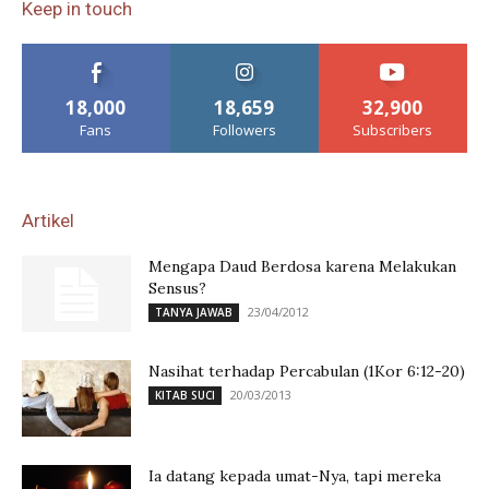
Keep in touch
18,000
18,659
32,900
Fans
Followers
Subscribers
Artikel
Mengapa Daud Berdosa karena Melakukan
Sensus?
23/04/2012
TANYA JAWAB
Nasihat terhadap Percabulan (1Kor 6:12-20)
20/03/2013
KITAB SUCI
Ia datang kepada umat-Nya, tapi mereka