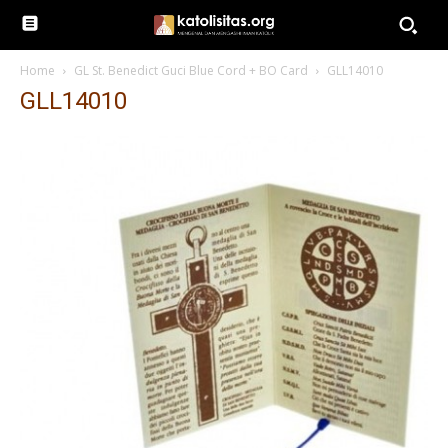
Home
GL St. Benedict Guci Blue Cord + BO Card
GLL14010
GLL14010