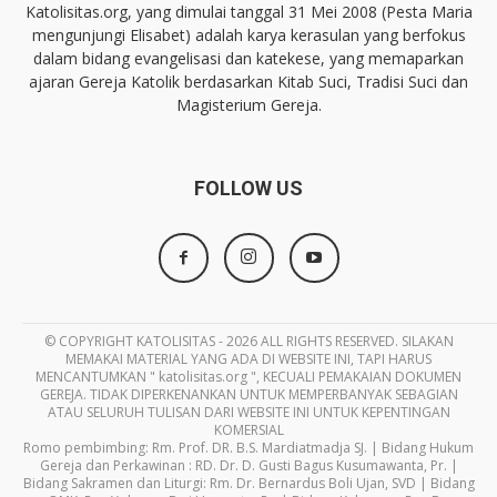
Katolisitas.org, yang dimulai tanggal 31 Mei 2008 (Pesta Maria
mengunjungi Elisabet) adalah karya kerasulan yang berfokus
dalam bidang evangelisasi dan katekese, yang memaparkan
ajaran Gereja Katolik berdasarkan Kitab Suci, Tradisi Suci dan
Magisterium Gereja.
FOLLOW US
© COPYRIGHT KATOLISITAS - 2026 ALL RIGHTS RESERVED. SILAKAN
MEMAKAI MATERIAL YANG ADA DI WEBSITE INI, TAPI HARUS
MENCANTUMKAN " katolisitas.org ", KECUALI PEMAKAIAN DOKUMEN
GEREJA. TIDAK DIPERKENANKAN UNTUK MEMPERBANYAK SEBAGIAN
ATAU SELURUH TULISAN DARI WEBSITE INI UNTUK KEPENTINGAN
KOMERSIAL
Romo pembimbing: Rm. Prof. DR. B.S. Mardiatmadja SJ. | Bidang Hukum
Gereja dan Perkawinan : RD. Dr. D. Gusti Bagus Kusumawanta, Pr. |
Bidang Sakramen dan Liturgi: Rm. Dr. Bernardus Boli Ujan, SVD | Bidang