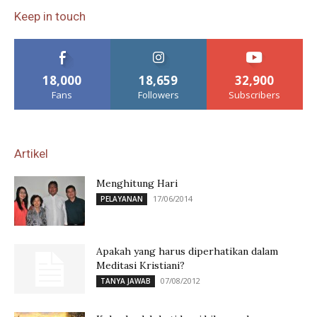
Keep in touch
18,000
18,659
32,900
Fans
Followers
Subscribers
Artikel
Menghitung Hari
17/06/2014
PELAYANAN
Apakah yang harus diperhatikan dalam
Meditasi Kristiani?
07/08/2012
TANYA JAWAB