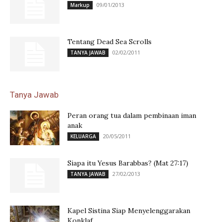
09/01/2013
Markup
Tentang Dead Sea Scrolls
02/02/2011
TANYA JAWAB
Tanya Jawab
Peran orang tua dalam pembinaan iman
anak
20/05/2011
KELUARGA
Siapa itu Yesus Barabbas? (Mat 27:17)
27/02/2013
TANYA JAWAB
Kapel Sistina Siap Menyelenggarakan
Konklaf