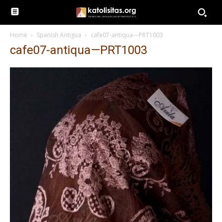
Home
Spanish Antigua
cafe07-antiqua---PRT1003
cafe07-antiqua—PRT1003