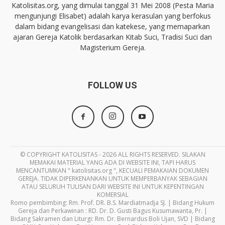
Katolisitas.org, yang dimulai tanggal 31 Mei 2008 (Pesta Maria
mengunjungi Elisabet) adalah karya kerasulan yang berfokus
dalam bidang evangelisasi dan katekese, yang memaparkan
ajaran Gereja Katolik berdasarkan Kitab Suci, Tradisi Suci dan
Magisterium Gereja.
FOLLOW US
© COPYRIGHT KATOLISITAS - 2026 ALL RIGHTS RESERVED. SILAKAN
MEMAKAI MATERIAL YANG ADA DI WEBSITE INI, TAPI HARUS
MENCANTUMKAN " katolisitas.org ", KECUALI PEMAKAIAN DOKUMEN
GEREJA. TIDAK DIPERKENANKAN UNTUK MEMPERBANYAK SEBAGIAN
ATAU SELURUH TULISAN DARI WEBSITE INI UNTUK KEPENTINGAN
KOMERSIAL
Romo pembimbing: Rm. Prof. DR. B.S. Mardiatmadja SJ. | Bidang Hukum
Gereja dan Perkawinan : RD. Dr. D. Gusti Bagus Kusumawanta, Pr. |
Bidang Sakramen dan Liturgi: Rm. Dr. Bernardus Boli Ujan, SVD | Bidang