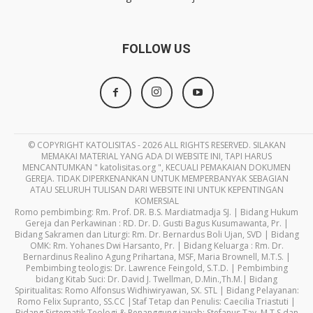
FOLLOW US
© COPYRIGHT KATOLISITAS - 2026 ALL RIGHTS RESERVED. SILAKAN
MEMAKAI MATERIAL YANG ADA DI WEBSITE INI, TAPI HARUS
MENCANTUMKAN " katolisitas.org ", KECUALI PEMAKAIAN DOKUMEN
GEREJA. TIDAK DIPERKENANKAN UNTUK MEMPERBANYAK SEBAGIAN
ATAU SELURUH TULISAN DARI WEBSITE INI UNTUK KEPENTINGAN
KOMERSIAL
Romo pembimbing: Rm. Prof. DR. B.S. Mardiatmadja SJ. | Bidang Hukum
Gereja dan Perkawinan : RD. Dr. D. Gusti Bagus Kusumawanta, Pr. |
Bidang Sakramen dan Liturgi: Rm. Dr. Bernardus Boli Ujan, SVD | Bidang
OMK: Rm. Yohanes Dwi Harsanto, Pr. | Bidang Keluarga : Rm. Dr.
Bernardinus Realino Agung Prihartana, MSF, Maria Brownell, M.T.S. |
Pembimbing teologis: Dr. Lawrence Feingold, S.T.D. | Pembimbing
bidang Kitab Suci: Dr. David J. Twellman, D.Min.,Th.M.| Bidang
Spiritualitas: Romo Alfonsus Widhiwiryawan, SX. STL | Bidang Pelayanan:
Romo Felix Supranto, SS.CC |Staf Tetap dan Penulis: Caecilia Triastuti |
Bidang Sistematik Teologi & Penanggung jawab: Stefanus Tay, M.T.S dan