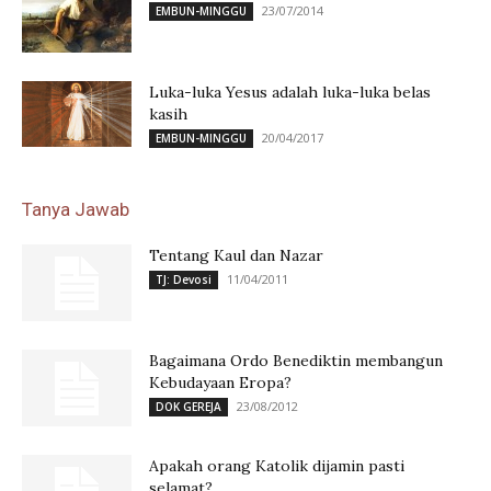
23/07/2014
EMBUN-MINGGU
Luka-luka Yesus adalah luka-luka belas
kasih
20/04/2017
EMBUN-MINGGU
Tanya Jawab
Tentang Kaul dan Nazar
11/04/2011
TJ: Devosi
Bagaimana Ordo Benediktin membangun
Kebudayaan Eropa?
23/08/2012
DOK GEREJA
Apakah orang Katolik dijamin pasti
selamat?