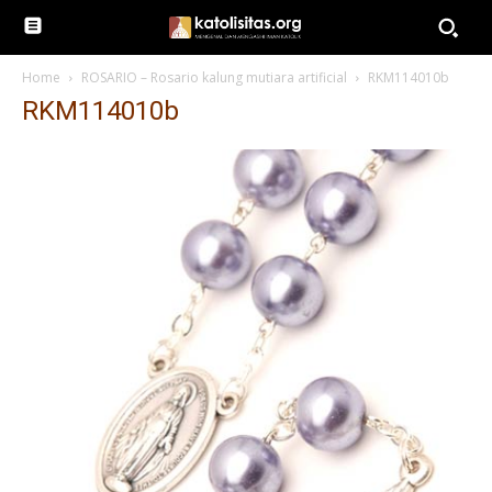
Home
ROSARIO – Rosario kalung mutiara artificial
RKM114010b
RKM114010b