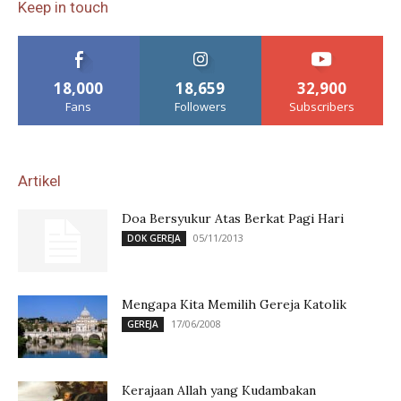
Keep in touch
18,000
18,659
32,900
Fans
Followers
Subscribers
Artikel
Doa Bersyukur Atas Berkat Pagi Hari
05/11/2013
DOK GEREJA
Mengapa Kita Memilih Gereja Katolik
17/06/2008
GEREJA
Kerajaan Allah yang Kudambakan