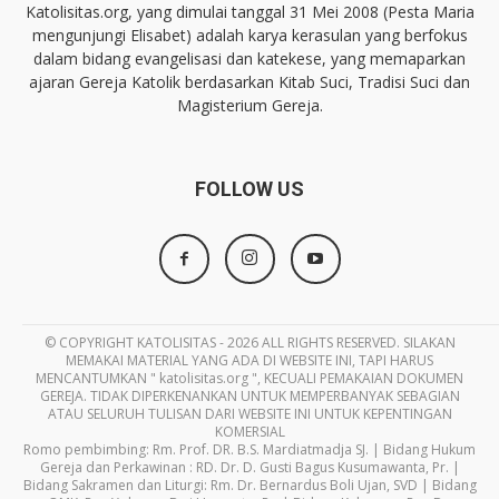
Katolisitas.org, yang dimulai tanggal 31 Mei 2008 (Pesta Maria
mengunjungi Elisabet) adalah karya kerasulan yang berfokus
dalam bidang evangelisasi dan katekese, yang memaparkan
ajaran Gereja Katolik berdasarkan Kitab Suci, Tradisi Suci dan
Magisterium Gereja.
FOLLOW US
© COPYRIGHT KATOLISITAS - 2026 ALL RIGHTS RESERVED. SILAKAN
MEMAKAI MATERIAL YANG ADA DI WEBSITE INI, TAPI HARUS
MENCANTUMKAN " katolisitas.org ", KECUALI PEMAKAIAN DOKUMEN
GEREJA. TIDAK DIPERKENANKAN UNTUK MEMPERBANYAK SEBAGIAN
ATAU SELURUH TULISAN DARI WEBSITE INI UNTUK KEPENTINGAN
KOMERSIAL
Romo pembimbing: Rm. Prof. DR. B.S. Mardiatmadja SJ. | Bidang Hukum
Gereja dan Perkawinan : RD. Dr. D. Gusti Bagus Kusumawanta, Pr. |
Bidang Sakramen dan Liturgi: Rm. Dr. Bernardus Boli Ujan, SVD | Bidang