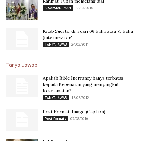
Rahmat Tuhan menjelang ajal
22/03/2010
KESAKSIAN IMAN
Kitab Suci terdiri dari 66 buku atau 73 buku
(intermezzo)?
24/03/2011
TANYA JAWAB
Tanya Jawab
Apakah Bible Inerrancy hanya terbatas
kepada Kebenaran yang menyangkut
Keselamatan?
15/05/2012
TANYA JAWAB
Post Format: Image (Caption)
07/08/2010
Post Formats