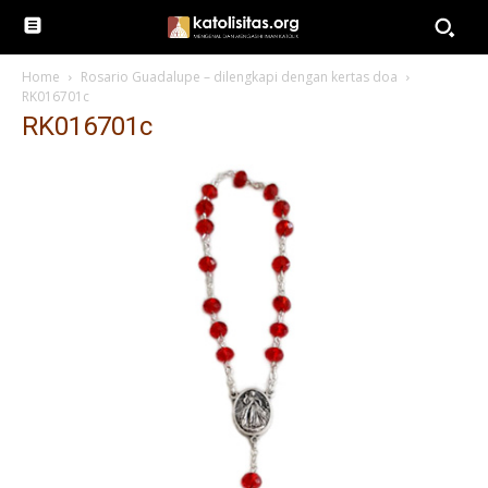
Home
Rosario Guadalupe – dilengkapi dengan kertas doa
RK016701c
RK016701c