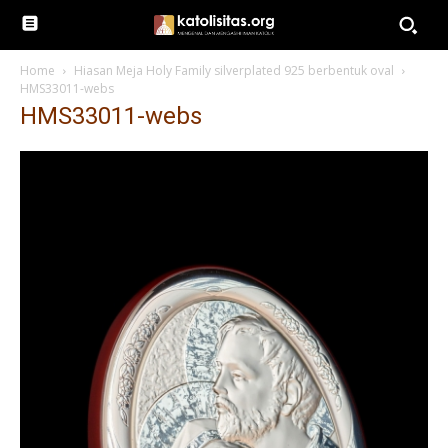
Home
Hiasan Meja Holy Family silverplated 925 berbentuk oval
HMS33011-webs
HMS33011-webs