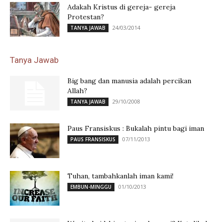
Adakah Kristus di gereja- gereja
Protestan?
24/03/2014
TANYA JAWAB
Tanya Jawab
Big bang dan manusia adalah percikan
Allah?
29/10/2008
TANYA JAWAB
Paus Fransiskus : Bukalah pintu bagi iman
07/11/2013
PAUS FRANSISKUS
Tuhan, tambahkanlah iman kami!
01/10/2013
EMBUN-MINGGU