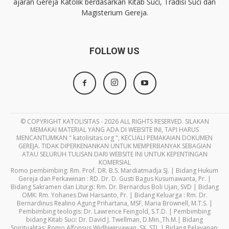
ajaran Gereja Katolik berdasarkan Kitab Suci, Tradisi Suci dan
Magisterium Gereja.
FOLLOW US
© COPYRIGHT KATOLISITAS - 2026 ALL RIGHTS RESERVED. SILAKAN
MEMAKAI MATERIAL YANG ADA DI WEBSITE INI, TAPI HARUS
MENCANTUMKAN " katolisitas.org ", KECUALI PEMAKAIAN DOKUMEN
GEREJA. TIDAK DIPERKENANKAN UNTUK MEMPERBANYAK SEBAGIAN
ATAU SELURUH TULISAN DARI WEBSITE INI UNTUK KEPENTINGAN
KOMERSIAL
Romo pembimbing: Rm. Prof. DR. B.S. Mardiatmadja SJ. | Bidang Hukum
Gereja dan Perkawinan : RD. Dr. D. Gusti Bagus Kusumawanta, Pr. |
Bidang Sakramen dan Liturgi: Rm. Dr. Bernardus Boli Ujan, SVD | Bidang
OMK: Rm. Yohanes Dwi Harsanto, Pr. | Bidang Keluarga : Rm. Dr.
Bernardinus Realino Agung Prihartana, MSF, Maria Brownell, M.T.S. |
Pembimbing teologis: Dr. Lawrence Feingold, S.T.D. | Pembimbing
bidang Kitab Suci: Dr. David J. Twellman, D.Min.,Th.M.| Bidang
Spiritualitas: Romo Alfonsus Widhiwiryawan, SX. STL | Bidang Pelayanan: