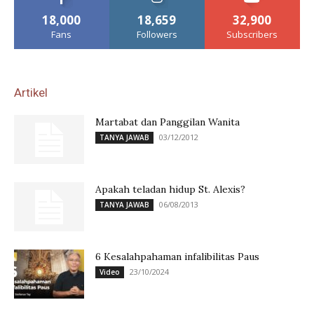
18,000
18,659
32,900
Fans
Followers
Subscribers
Artikel
Martabat dan Panggilan Wanita
03/12/2012
TANYA JAWAB
Apakah teladan hidup St. Alexis?
06/08/2013
TANYA JAWAB
6 Kesalahpahaman infalibilitas Paus
23/10/2024
Video