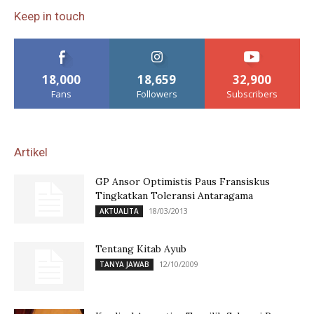
Keep in touch
18,000
18,659
32,900
Fans
Followers
Subscribers
Artikel
GP Ansor Optimistis Paus Fransiskus
Tingkatkan Toleransi Antaragama
18/03/2013
AKTUALITA
Tentang Kitab Ayub
12/10/2009
TANYA JAWAB