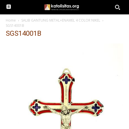
Home
SALIB GANTUNG METAL+ENAMEL 4 COLOR NIKEL
SGS14001B
SGS14001B