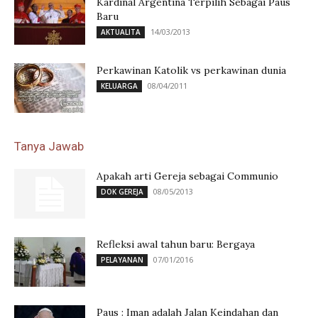
Kardinal Argentina Terpilih Sebagai Paus
Baru
14/03/2013
AKTUALITA
Perkawinan Katolik vs perkawinan dunia
08/04/2011
KELUARGA
Tanya Jawab
Apakah arti Gereja sebagai Communio
08/05/2013
DOK GEREJA
Refleksi awal tahun baru: Bergaya
07/01/2016
PELAYANAN
Paus : Iman adalah Jalan Keindahan dan