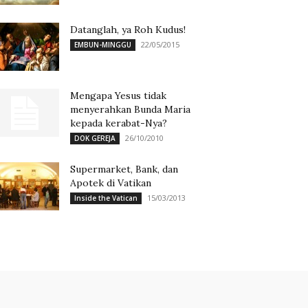
Datanglah, ya Roh Kudus!
22/05/2015
EMBUN-MINGGU
Mengapa Yesus tidak
menyerahkan Bunda Maria
kepada kerabat-Nya?
26/10/2010
DOK GEREJA
Supermarket, Bank, dan
Apotek di Vatikan
15/03/2013
Inside the Vatican