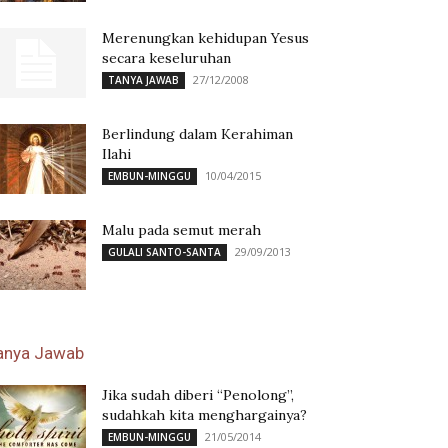
Merenungkan kehidupan Yesus
secara keseluruhan
27/12/2008
TANYA JAWAB
Berlindung dalam Kerahiman
Ilahi
10/04/2015
EMBUN-MINGGU
Malu pada semut merah
29/09/2013
GULALI SANTO-SANTA
anya Jawab
Jika sudah diberi “Penolong”,
sudahkah kita menghargainya?
21/05/2014
EMBUN-MINGGU