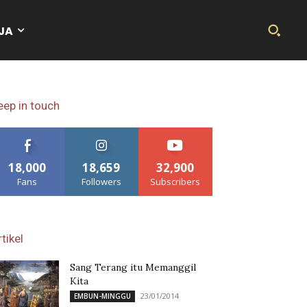
JA
eep in touch
18,000
18,659
32,900
Fans
Followers
Subscribers
tikel
Sang Terang itu Memanggil
Kita
23/01/2014
EMBUN-MINGGU