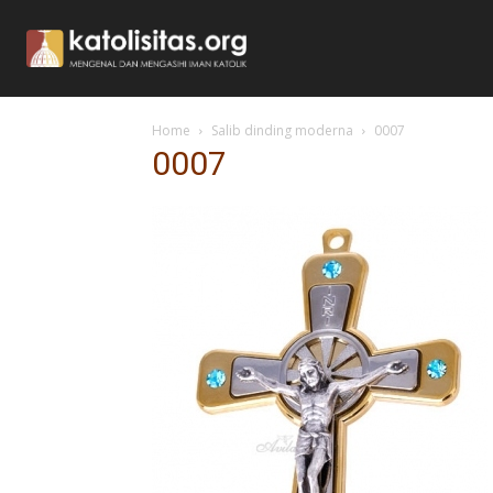
Home
Salib dinding moderna
0007
0007