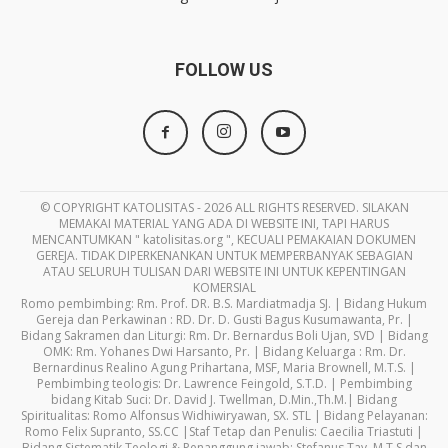
FOLLOW US
© COPYRIGHT KATOLISITAS - 2026 ALL RIGHTS RESERVED. SILAKAN
MEMAKAI MATERIAL YANG ADA DI WEBSITE INI, TAPI HARUS
MENCANTUMKAN " katolisitas.org ", KECUALI PEMAKAIAN DOKUMEN
GEREJA. TIDAK DIPERKENANKAN UNTUK MEMPERBANYAK SEBAGIAN
ATAU SELURUH TULISAN DARI WEBSITE INI UNTUK KEPENTINGAN
KOMERSIAL
Romo pembimbing: Rm. Prof. DR. B.S. Mardiatmadja SJ. | Bidang Hukum
Gereja dan Perkawinan : RD. Dr. D. Gusti Bagus Kusumawanta, Pr. |
Bidang Sakramen dan Liturgi: Rm. Dr. Bernardus Boli Ujan, SVD | Bidang
OMK: Rm. Yohanes Dwi Harsanto, Pr. | Bidang Keluarga : Rm. Dr.
Bernardinus Realino Agung Prihartana, MSF, Maria Brownell, M.T.S. |
Pembimbing teologis: Dr. Lawrence Feingold, S.T.D. | Pembimbing
bidang Kitab Suci: Dr. David J. Twellman, D.Min.,Th.M.| Bidang
Spiritualitas: Romo Alfonsus Widhiwiryawan, SX. STL | Bidang Pelayanan:
Romo Felix Supranto, SS.CC |Staf Tetap dan Penulis: Caecilia Triastuti |
Bidang Sistematik Teologi & Penanggung jawab: Stefanus Tay, M.T.S dan