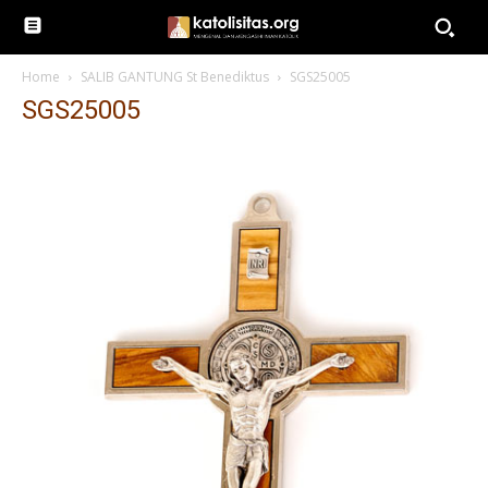
Home
SALIB GANTUNG St Benediktus
SGS25005
SGS25005