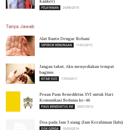
Kanker)
26/08/2016
PELAYANAN
Tanya Jawab
Alat Bantu Dengar Rohani
11/02/2015
SEPERCIK RENUNGAN
Jangan takut, Aku menyediakan tempat
bagimu
17/05/2011
KITAB SUCI
Pesan Paus Benediktus XVI untuk Hari
Komunikasi Sedunia ke-46
26/01/2012
PAUS BENEDIKTUS XVI
Doa pada Jam 3 siang (Jam Kerahiman Ilahi)
10/05/2014
DOK GEREJA