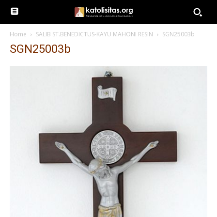
Home
SALIB ST.BENEDICTUS-KAYU MAHONI RESIN
SGN25003b
SGN25003b