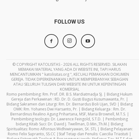
FOLLOW US
© COPYRIGHT KATOLISITAS - 2026 ALL RIGHTS RESERVED. SILAKAN
MEMAKAI MATERIAL YANG ADA DI WEBSITE INI, TAPI HARUS
MENCANTUMKAN " katolisitas.org ", KECUALI PEMAKAIAN DOKUMEN
GEREJA. TIDAK DIPERKENANKAN UNTUK MEMPERBANYAK SEBAGIAN
ATAU SELURUH TULISAN DARI WEBSITE INI UNTUK KEPENTINGAN
KOMERSIAL
Romo pembimbing: Rm. Prof. DR. B.S. Mardiatmadja SJ. | Bidang Hukum
Gereja dan Perkawinan : RD. Dr. D. Gusti Bagus Kusumawanta, Pr. |
Bidang Sakramen dan Liturgi: Rm. Dr. Bernardus Boli Ujan, SVD | Bidang
OMK: Rm. Yohanes Dwi Harsanto, Pr. | Bidang Keluarga : Rm. Dr.
Bernardinus Realino Agung Prihartana, MSF, Maria Brownell, M.T.S. |
Pembimbing teologis: Dr. Lawrence Feingold, S.T.D. | Pembimbing
bidang Kitab Suci: Dr. David J. Twellman, D.Min.,Th.M.| Bidang
Spiritualitas: Romo Alfonsus Widhiwiryawan, SX. STL | Bidang Pelayanan:
Romo Felix Supranto, SS.CC |Staf Tetap dan Penulis: Caecilia Triastuti |
Bidang Sistematik Teologi & Penanggung jawab: Stefanus Tay, M.T.S dan