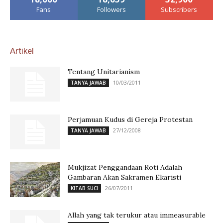
Fans
Followers
Subscribers
Artikel
Tentang Unitarianism
10/03/2011
TANYA JAWAB
Perjamuan Kudus di Gereja Protestan
27/12/2008
TANYA JAWAB
Mukjizat Penggandaan Roti Adalah
Gambaran Akan Sakramen Ekaristi
26/07/2011
KITAB SUCI
Allah yang tak terukur atau immeasurable