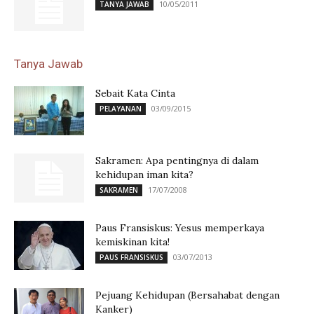
10/05/2011
TANYA JAWAB
Tanya Jawab
Sebait Kata Cinta
03/09/2015
PELAYANAN
Sakramen: Apa pentingnya di dalam
kehidupan iman kita?
17/07/2008
SAKRAMEN
Paus Fransiskus: Yesus memperkaya
kemiskinan kita!
03/07/2013
PAUS FRANSISKUS
Pejuang Kehidupan (Bersahabat dengan
Kanker)