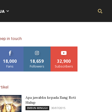
JA
eep in touch
18,000
18,659
32,900
Fans
Followers
Subscribers
tikel
Apa jawabku kepada Sang Roti
Hidup
30/07/2015
EMBUN-MINGGU