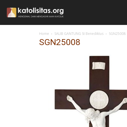
Home
SALIB GANTUNG St Benediktus
SGN25008
SGN25008