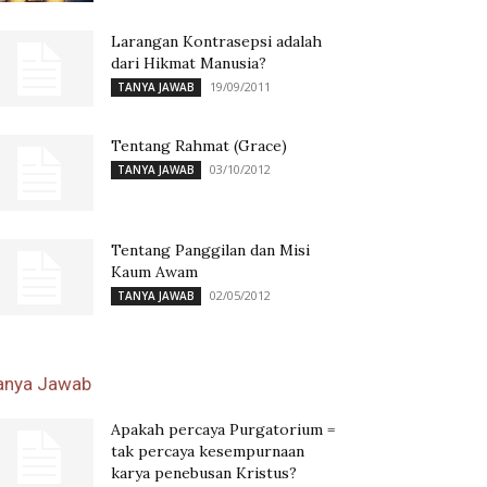
Larangan Kontrasepsi adalah
dari Hikmat Manusia?
19/09/2011
TANYA JAWAB
Tentang Rahmat (Grace)
03/10/2012
TANYA JAWAB
Tentang Panggilan dan Misi
Kaum Awam
02/05/2012
TANYA JAWAB
anya Jawab
Apakah percaya Purgatorium =
tak percaya kesempurnaan
karya penebusan Kristus?