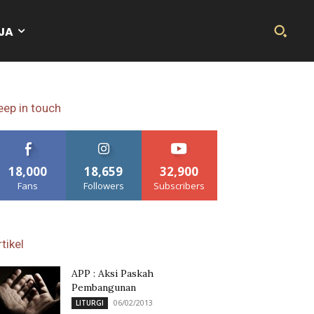
JA
eep in touch
18,000
18,659
32,900
Fans
Followers
Subscribers
tikel
APP : Aksi Paskah
Pembangunan
06/02/2013
LITURGI