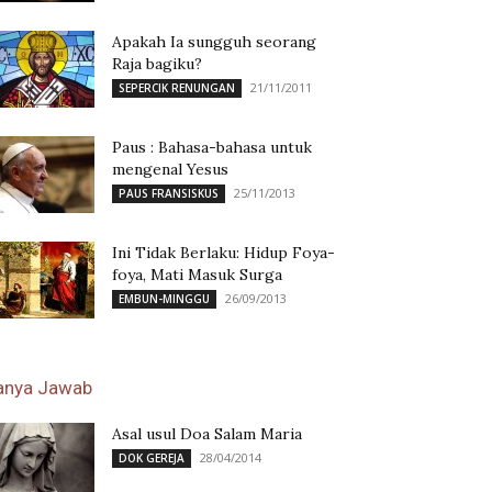
Apakah Ia sungguh seorang
Raja bagiku?
21/11/2011
SEPERCIK RENUNGAN
Paus : Bahasa-bahasa untuk
mengenal Yesus
25/11/2013
PAUS FRANSISKUS
Ini Tidak Berlaku: Hidup Foya-
foya, Mati Masuk Surga
26/09/2013
EMBUN-MINGGU
anya Jawab
Asal usul Doa Salam Maria
28/04/2014
DOK GEREJA