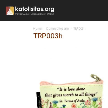
Home
Dompet Rosario
TRP003h
TRP003h