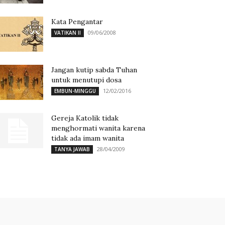
Kata Pengantar
09/06/2008
VATIKAN II
Jangan kutip sabda Tuhan
untuk menutupi dosa
12/02/2016
EMBUN-MINGGU
Gereja Katolik tidak
menghormati wanita karena
tidak ada imam wanita
28/04/2009
TANYA JAWAB