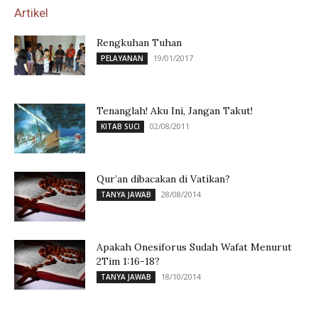
Artikel
Rengkuhan Tuhan
19/01/2017
PELAYANAN
Tenanglah! Aku Ini, Jangan Takut!
02/08/2011
KITAB SUCI
Qur’an dibacakan di Vatikan?
28/08/2014
TANYA JAWAB
Apakah Onesiforus Sudah Wafat Menurut
2Tim 1:16-18?
18/10/2014
TANYA JAWAB