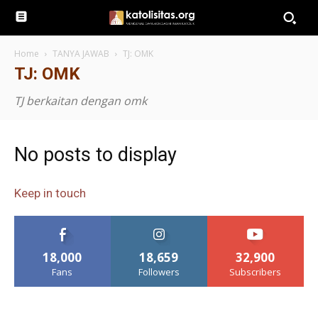
Home
TANYA JAWAB
TJ: OMK
TJ: OMK
TJ berkaitan dengan omk
No posts to display
Keep in touch
18,000
18,659
32,900
Fans
Followers
Subscribers