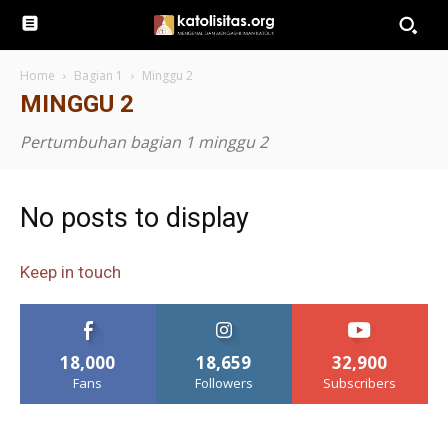
Home
Bagian 1
Minggu 2
MINGGU 2
Pertumbuhan bagian 1 minggu 2
No posts to display
Keep in touch
18,000
18,659
32,900
Fans
Followers
Subscribers