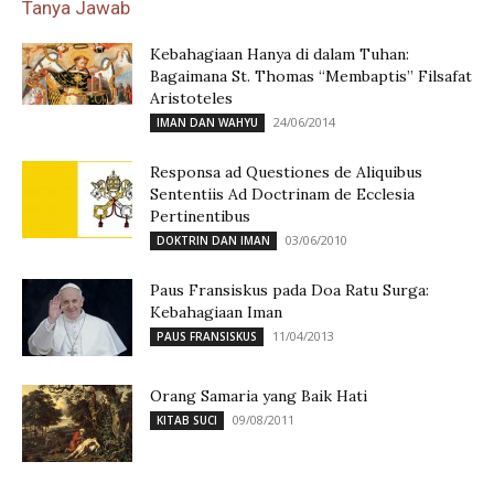
Tanya Jawab
Kebahagiaan Hanya di dalam Tuhan:
Bagaimana St. Thomas “Membaptis” Filsafat
Aristoteles
24/06/2014
IMAN DAN WAHYU
Responsa ad Questiones de Aliquibus
Sententiis Ad Doctrinam de Ecclesia
Pertinentibus
03/06/2010
DOKTRIN DAN IMAN
Paus Fransiskus pada Doa Ratu Surga:
Kebahagiaan Iman
11/04/2013
PAUS FRANSISKUS
Orang Samaria yang Baik Hati
09/08/2011
KITAB SUCI