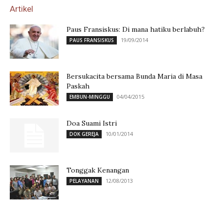
Artikel
Paus Fransiskus: Di mana hatiku berlabuh?
19/09/2014
PAUS FRANSISKUS
Bersukacita bersama Bunda Maria di Masa
Paskah
04/04/2015
EMBUN-MINGGU
Doa Suami Istri
10/01/2014
DOK GEREJA
Tonggak Kenangan
12/08/2013
PELAYANAN