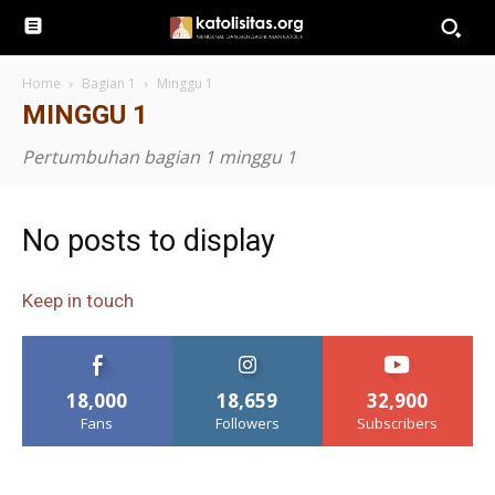
Home
Bagian 1
Minggu 1
MINGGU 1
Pertumbuhan bagian 1 minggu 1
No posts to display
Keep in touch
18,000
18,659
32,900
Fans
Followers
Subscribers